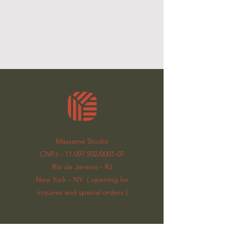
Massame Studio
CNPJ - 11.097.502/0001-07
Rio de Janeiro - RJ
New York - NY ( opening for
inquires and special orders )