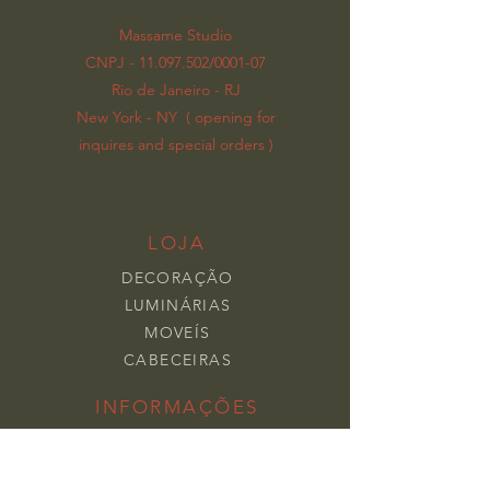
Massame Studio
CNPJ - 11.097.502/0001-07
Rio de Janeiro - RJ
New York - NY ( opening for
inquires and special orders )
LOJA
DECORAÇÃO
LUMINÁRIAS
MOVEÍS
CABECEIRAS
INFORMAÇÕES
TERMOS E CONDIÇÕES
POLITICA DE PRIVACIDADE