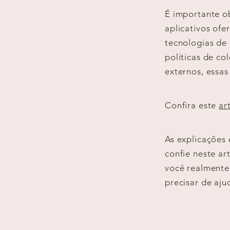
É importante ob
aplicativos ofe
tecnologias de
políticas de c
externos, essas
Confira este
ar
As explicações
confie neste a
você realmente
precisar de aju