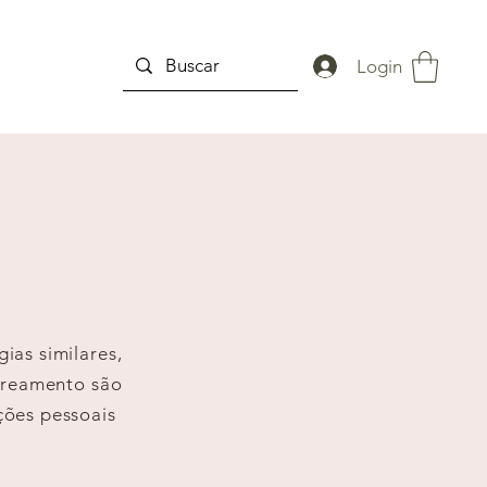
Login
ias similares,
streamento são
ções pessoais