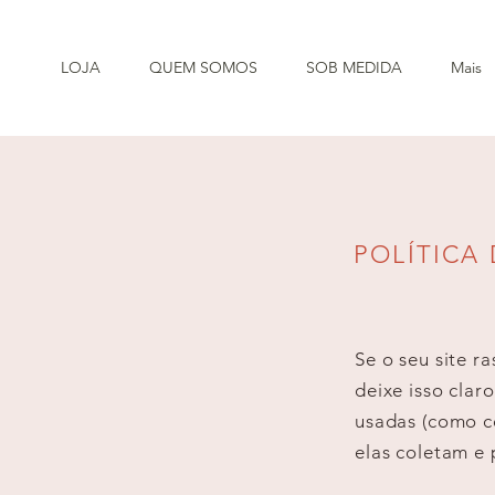
LOJA
QUEM SOMOS
SOB MEDIDA
Mais
POLÍTICA
Se o seu site r
deixe isso clar
usadas (como co
elas coletam e 