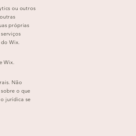
tics ou outros
 outras
uas próprias
 serviços
 do Wix.
e Wix.
rais. Não
 sobre o que
 jurídica se