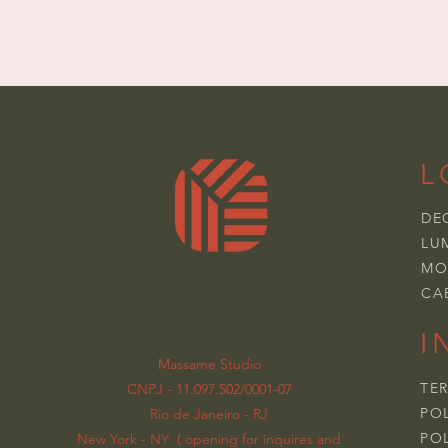
L
DE
LU
MO
CA
I
Massame Studio
TE
CNPJ - 11.097.502/0001-07
POL
Rio de Janeiro - RJ
PO
New York - NY ( opening for inquires and