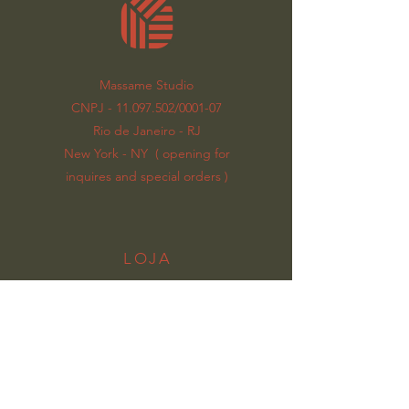
Massame Studio
CNPJ - 11.097.502/0001-07
Rio de Janeiro - RJ
New York - NY ( opening for
inquires and special orders )
LOJA
DECORAÇÃO
LUMINÁRIAS
MOVEÍS
CABECEIRAS
INFORMAÇÕES